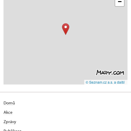
−
© Seznam.cz a.s. a další
Domů
Akce
Zprávy
Publikace