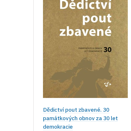
Dědictví pout zbavené. 30
památkových obnov za 30 let
demokracie