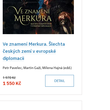
Ve znamení Merkura. Šlechta
českých zemí v evropské
diplomacii
Petr Pavelec, Martin Gaži, Milena Hajná (edd.)
1 970 Kč
DETAIL
1 550 Kč