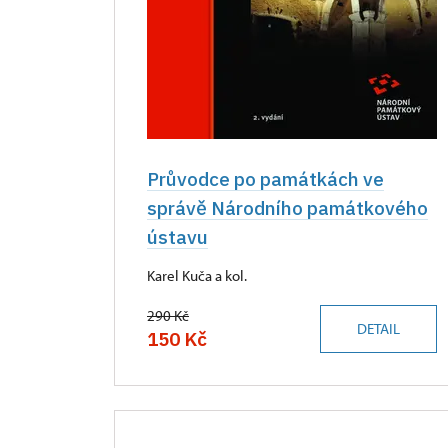
Průvodce po památkách ve
správě Národního památkového
ústavu
Karel Kuča a kol.
290 Kč
DETAIL
150 Kč