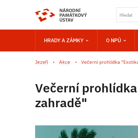
HRADY A ZÁMKY
O NPÚ
Jezeří
Akce
Večerní prohlídka "Exotika 
Večerní prohlídka
zahradě"