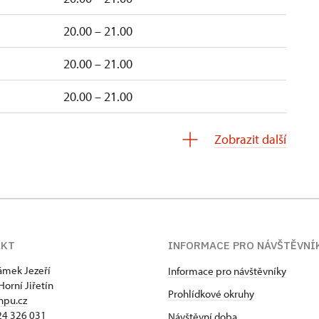
20.00 – 21.00
20.00 – 21.00
20.00 – 21.00
20.00 – 21.00
Zobrazit další
AKT
INFORMACE PRO NÁVŠTĚVNÍ
zámek Jezeří
Informace pro návštěvníky
Horní Jiřetín
Prohlídkové okruhy
npu.cz
24 326 031
Návštěvní doba