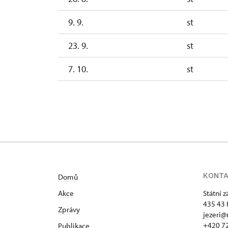
9. 9.
st
23. 9.
st
7. 10.
st
21. 10.
st
KONT
Domů
Akce
Státní 
435 43 
Zprávy
jezeri@
+420 7
Publikace