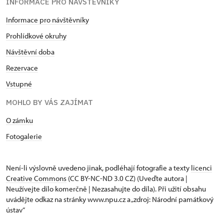
INFORMACE PRO NÁVŠTĚVNÍKY
Informace pro návštěvníky
Prohlídkové okruhy
Návštěvní doba
Rezervace
Vstupné
MOHLO BY VÁS ZAJÍMAT
O zámku
Fotogalerie
Není-li výslovně uvedeno jinak, podléhají fotografie a texty
licenci
Creative Commons
(CC BY-NC-ND 3.0 CZ) (Uveďte autora |
Neužívejte dílo komerčně | Nezasahujte do díla). Při užití obsahu
uvádějte odkaz na stránky www.npu.cz a „zdroj: Národní památkový
ústav“