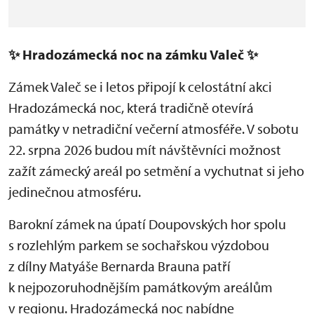
✨
Hradozámecká noc na zámku Valeč
✨
Zámek Valeč se i letos připojí k celostátní akci
Hradozámecká noc, která tradičně otevírá
památky v netradiční večerní atmosféře. V sobotu
22. srpna 2026 budou mít návštěvníci možnost
zažít zámecký areál po setmění a vychutnat si jeho
jedinečnou atmosféru.
Barokní zámek na úpatí Doupovských hor spolu
s rozlehlým parkem se sochařskou výzdobou
z dílny Matyáše Bernarda Brauna patří
k nejpozoruhodnějším památkovým areálům
v regionu. Hradozámecká noc nabídne