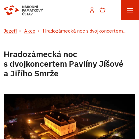
Jezeří
Akce
Hradozámecká noc s dvojkoncertem...
Hradozámecká noc
s dvojkoncertem Pavlíny Jíšové
a Jiřího Smrže