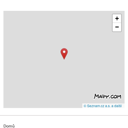
+
−
© Seznam.cz a.s. a další
Domů