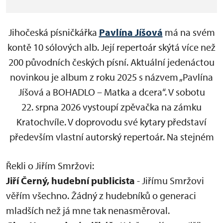
Jihočeská písničkářka
Pavlína Jíšová
má na svém
kontě 10 sólových alb. Její repertoár skýtá více než
200 původních českých písní. Aktuální jedenáctou
novinkou je album z roku 2025 s názvem „Pavlína
Jíšová a BOHADLO – Matka a dcera“. V sobotu
22. srpna 2026 vystoupí zpěvačka na zámku
Kratochvíle. V doprovodu své kytary představí
především vlastní autorský repertoár. Na stejném
pódiu se potká s písničkářem Jiřím Smržem, který
Řekli o Jiřím Smržovi:
je dvojnásobným držitelem ocenění Anděl
Jiří Černý, hudební publicista
- Jiřímu Smržovi
v kategorii folk. Písničkářský dvojkoncert vyvážený
věřím všechno. Žádný z hudebníků o generaci
mužskou a ženskou energií jistě přinese i společné
mladších než já mne tak nenasměroval.
muzicírování. Jiří Smrž totiž v minulosti věnoval