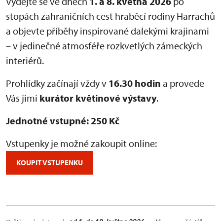
Vydejte se ve dnech
1. a 8. května 2026
po
stopách zahraničních cest hraběcí rodiny Harrachů
a objevte příběhy inspirované dalekými krajinami
– v jedinečné atmosféře rozkvetlých zámeckých
interiérů.
Prohlídky začínají vždy v
16.30 hodin
a provede
Vás jimi
kurátor květinové výstavy
.
Jednotné vstupné: 250 Kč
Vstupenky je možné zakoupit online:
KOUPIT VSTUPENKU