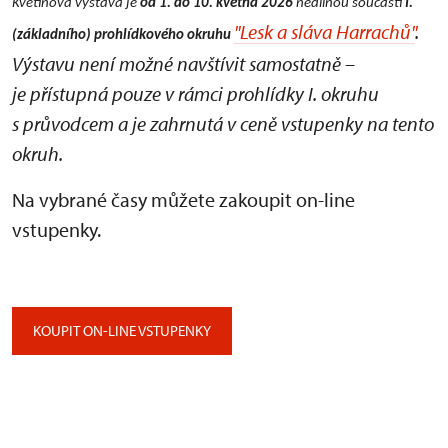
Květinová výstava je
od 1. do 10. května 2026
nedílnou součástí
I.
"Lesk a sláva Harrachů"
.
(základního) prohlídkového okruhu
Výstavu není možné navštívit samostatně –
je přístupná pouze v rámci prohlídky I. okruhu
s průvodcem a je zahrnutá v ceně vstupenky na tento
okruh.
Na vybrané časy můžete zakoupit on-line
vstupenky.
KOUPIT ON-LINE VSTUPENKY