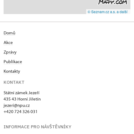
© Seznam.cz a.s. a další
Domů
Akce
Zprávy
Publikace
Kontakty
KONTAKT
Státní zámek Jezeří
435 43 Horní Jiřetín
jezeri@npu.cz
+420 724 326 031
INFORMACE PRO NÁVŠTĚVNÍKY