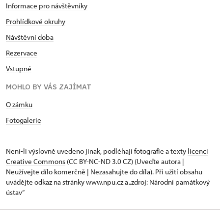
Informace pro návštěvníky
Prohlídkové okruhy
Návštěvní doba
Rezervace
Vstupné
MOHLO BY VÁS ZAJÍMAT
O zámku
Fotogalerie
Není-li výslovně uvedeno jinak, podléhají fotografie a texty
licenci
Creative Commons
(CC BY-NC-ND 3.0 CZ) (Uveďte autora |
Neužívejte dílo komerčně | Nezasahujte do díla). Při užití obsahu
uvádějte odkaz na stránky www.npu.cz a „zdroj: Národní památkový
ústav“