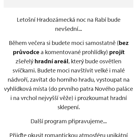
Letošní Hradozámecká noc na Rabí bude
nevšední...
Během večera si budete moci samostatně (
bez
průvodce
a komentované prohlídky)
projít
zšeřelý
hradní areál
, který bude osvětlen
svíčkami. Budete moci navštívit velké i malé
nádvoří, zavítat do horního hradu, vystoupat na
vyhlídková místa (do prvního patra Nového paláce
i na vrchol nejvyšší věže) i prozkoumat hradní
sklepení.
Další program připravujeme...
Přijďte okusit romantickou atmosféru unikátní