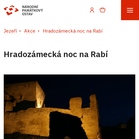
Jezeří
Akce
Hradozámecká noc na Rabí
Hradozámecká noc na Rabí