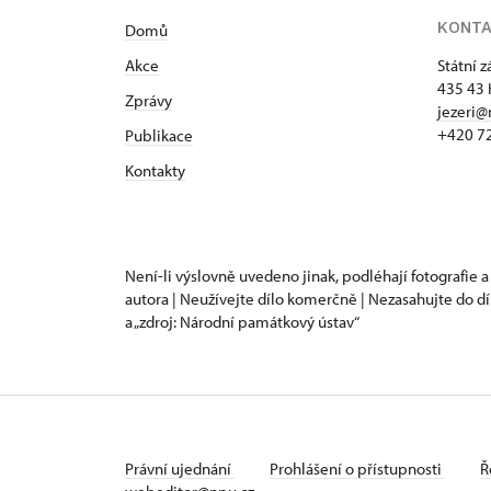
KONT
Domů
Akce
Státní 
435 43 
Zprávy
jezeri@
+420 7
Publikace
Kontakty
Není-li výslovně uvedeno jinak, podléhají fotografie a
autora | Neužívejte dílo komerčně | Nezasahujte do dí
a „zdroj: Národní památkový ústav“
Právní ujednání
Prohlášení o přístupnosti
Ř