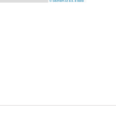
© Seznam.cz a.s. a další