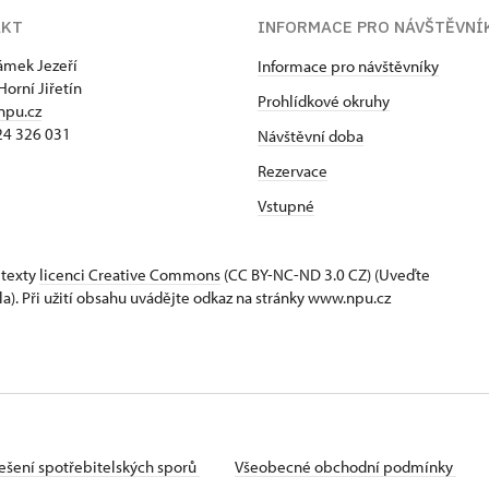
AKT
INFORMACE PRO NÁVŠTĚVNÍ
zámek Jezeří
Informace pro návštěvníky
Horní Jiřetín
Prohlídkové okruhy
npu.cz
24 326 031
Návštěvní doba
Rezervace
Vstupné
 texty
licenci Creative Commons
(CC BY-NC-ND 3.0 CZ) (Uveďte
la). Při užití obsahu uvádějte odkaz na stránky www.npu.cz
ešení spotřebitelských sporů
Všeobecné obchodní podmínky