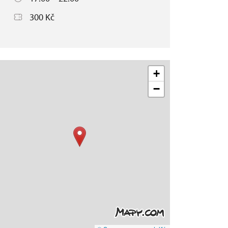
300 Kč
+
−