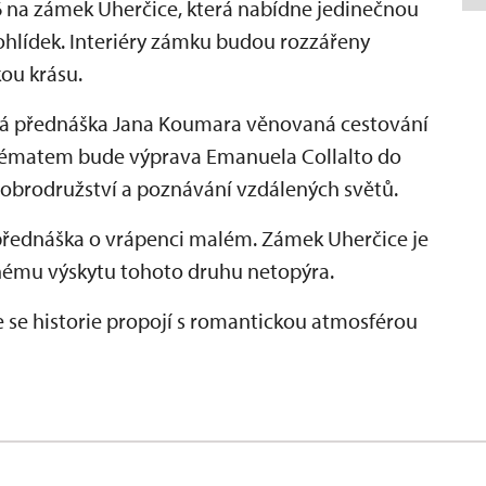
na zámek Uherčice, která nabídne jedinečnou
hlídek. Interiéry zámku budou rozzářeny
kou krásu.
vá přednáška Jana Koumara věnovaná cestování
m tématem bude výprava Emanuela Collalto do
 dobrodružství a poznávání vzdálených světů.
přednáška o vrápenci malém. Zámek Uherčice je
nému výskytu tohoto druhu netopýra.
de se historie propojí s romantickou atmosférou