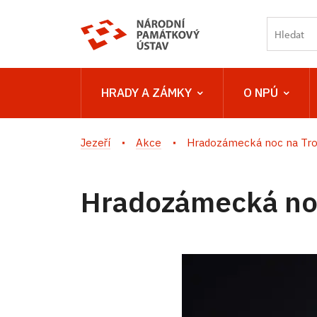
HRADY A ZÁMKY
O NPÚ
Jezeří
Akce
Hradozámecká noc na Tr
Hradozámecká no