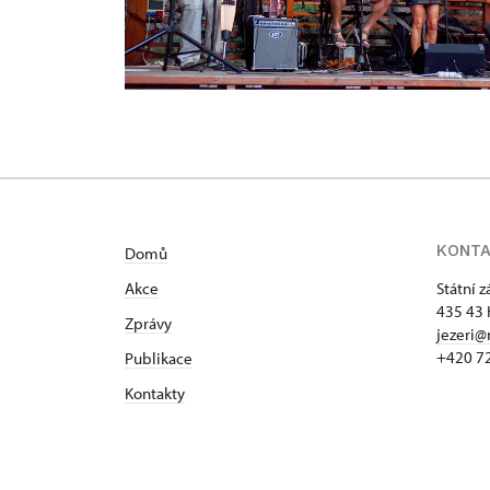
KONT
Domů
Akce
Státní 
435 43 
Zprávy
jezeri@
+420 7
Publikace
Kontakty