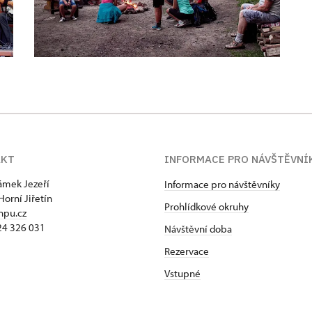
AKT
INFORMACE PRO NÁVŠTĚVNÍ
zámek Jezeří
Informace pro návštěvníky
Horní Jiřetín
Prohlídkové okruhy
npu.cz
24 326 031
Návštěvní doba
Rezervace
Vstupné