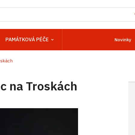
PAMÁTKOVÁ PÉČE
Novinky
oskách
c na Troskách