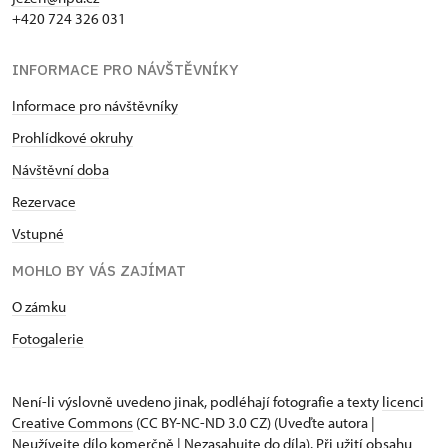
+420 724 326 031
INFORMACE PRO NÁVŠTĚVNÍKY
Informace pro návštěvníky
Prohlídkové okruhy
Návštěvní doba
Rezervace
Vstupné
MOHLO BY VÁS ZAJÍMAT
O zámku
Fotogalerie
Není-li výslovně uvedeno jinak, podléhají fotografie a texty
licenci
Creative Commons
(CC BY-NC-ND 3.0 CZ) (Uveďte autora |
Neužívejte dílo komerčně | Nezasahujte do díla). Při užití obsahu