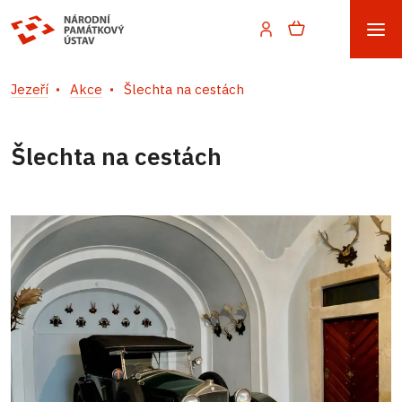
Jezeří
Akce
Šlechta na cestách
Šlechta na cestách