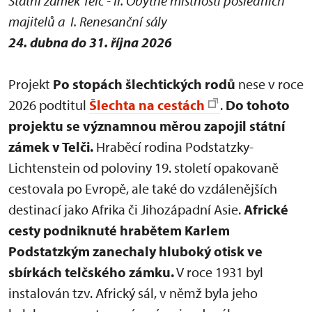
Státní zámek Telč - II. Obytné místnosti posledních
majitelů a I. Renesanční sály
24. dubna do 31. října 2026
Projekt
Po stopách šlechtických rodů
nese v roce
2026 podtitul
Šlechta na cestách
.
Do tohoto
projektu se významnou měrou zapojil státní
zámek v Telči.
Hraběcí rodina Podstatzky-
Lichtenstein od poloviny 19. století opakovaně
cestovala po Evropě, ale také do vzdálenějších
destinací jako Afrika či Jihozápadní Asie.
Africké
cesty podniknuté hrabětem Karlem
Podstatzkým zanechaly hluboký otisk ve
sbírkách telčského zámku.
V roce 1931 byl
instalován tzv. Africký sál, v němž byla jeho