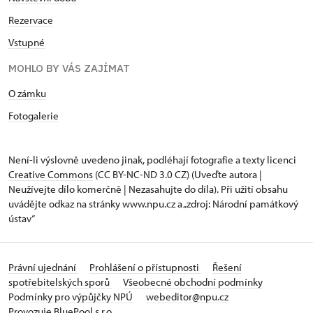
Rezervace
Vstupné
MOHLO BY VÁS ZAJÍMAT
O zámku
Fotogalerie
Není-li výslovně uvedeno jinak, podléhají fotografie a texty
licenci
Creative Commons
(CC BY-NC-ND 3.0 CZ) (Uveďte autora |
Neužívejte dílo komerčně | Nezasahujte do díla). Při užití obsahu
uvádějte odkaz na stránky www.npu.cz a „zdroj: Národní památkový
ústav“
Právní ujednání
Prohlášení o přístupnosti
Řešení
spotřebitelských sporů
Všeobecné obchodní podmínky
Podmínky pro výpůjčky NPÚ
webeditor@npu.cz
Provozuje BluePool s.r.o.