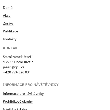
Domů
Akce
Zprávy
Publikace
Kontakty
KONTAKT
Státní zámek Jezeří
435 43 Horní Jiřetín
jezeri@npu.cz
+420 724 326 031
INFORMACE PRO NÁVŠTĚVNÍKY
Informace pro návštěvníky
Prohlídkové okruhy
Návštěvní doba