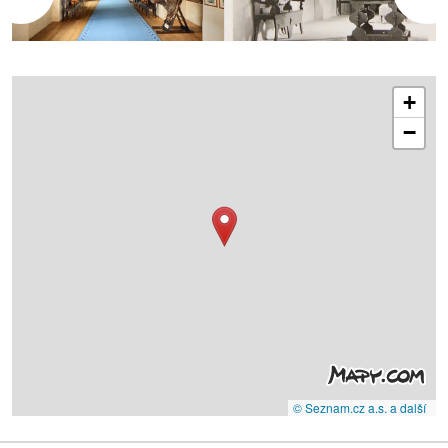
+
−
© Seznam.cz a.s. a další