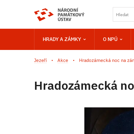
HRADY A ZÁMKY
O NPÚ
Jezeří
Akce
Hradozámecká noc na zá
Hradozámecká no