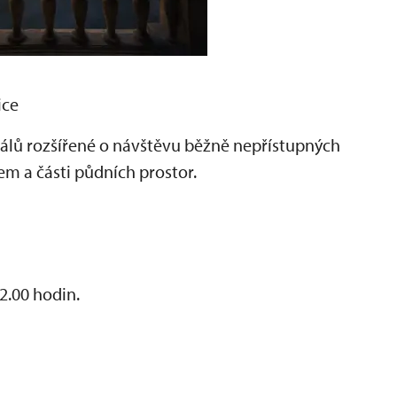
ice
álů rozšířené o návštěvu běžně nepřístupných
em a části půdních prostor.
22.00 hodin.