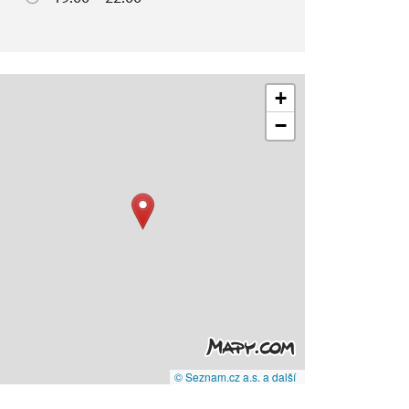
+
−
© Seznam.cz a.s. a další