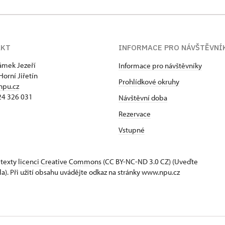
AKT
INFORMACE PRO NÁVŠTĚVNÍ
zámek Jezeří
Informace pro návštěvníky
Horní Jiřetín
Prohlídkové okruhy
npu.cz
24 326 031
Návštěvní doba
Rezervace
Vstupné
 texty
licenci Creative Commons
(CC BY-NC-ND 3.0 CZ) (Uveďte
la). Při užití obsahu uvádějte odkaz na stránky www.npu.cz