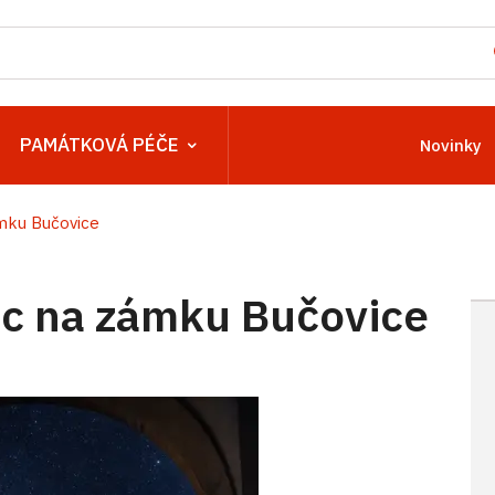
PAMÁTKOVÁ PÉČE
Novinky
mku Bučovice
c na zámku Bučovice