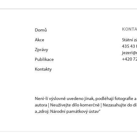
KONT
Domů
Akce
Státní 
435 43 
Zprávy
jezeri@
+420 7
Publikace
Kontakty
Není-li výslovně uvedeno jinak, podléhají fotografie a
autora | Neužívejte dílo komerčně | Nezasahujte do dí
a „zdroj: Národní památkový ústav“