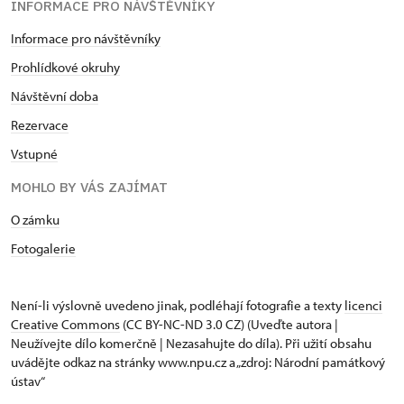
INFORMACE PRO NÁVŠTĚVNÍKY
Informace pro návštěvníky
Prohlídkové okruhy
Návštěvní doba
Rezervace
Vstupné
MOHLO BY VÁS ZAJÍMAT
O zámku
Fotogalerie
Není-li výslovně uvedeno jinak, podléhají fotografie a texty
licenci
Creative Commons
(CC BY-NC-ND 3.0 CZ) (Uveďte autora |
Neužívejte dílo komerčně | Nezasahujte do díla). Při užití obsahu
uvádějte odkaz na stránky www.npu.cz a „zdroj: Národní památkový
ústav“