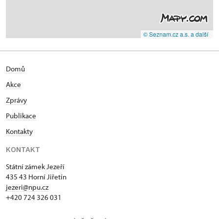
© Seznam.cz a.s. a další
Domů
Akce
Zprávy
Publikace
Kontakty
KONTAKT
Státní zámek Jezeří
435 43 Horní Jiřetín
jezeri@npu.cz
+420 724 326 031