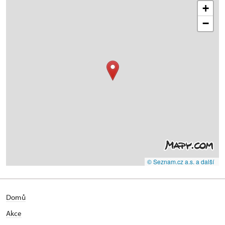
+
−
© Seznam.cz a.s. a další
Domů
Akce