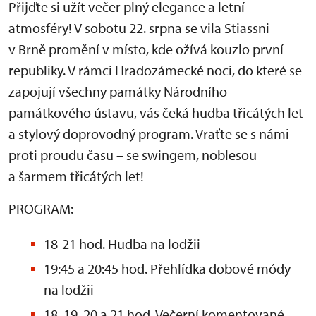
Přijďte si užít večer plný elegance a letní
atmosféry! V sobotu 22. srpna se vila Stiassni
v Brně promění v místo, kde ožívá kouzlo první
republiky. V rámci Hradozámecké noci, do které se
zapojují všechny památky Národního
památkového ústavu, vás čeká hudba třicátých let
a stylový doprovodný program. Vraťte se s námi
proti proudu času – se swingem, noblesou
a šarmem třicátých let!
PROGRAM:
18-21 hod. Hudba na lodžii
19:45 a 20:45 hod. Přehlídka dobové módy
na lodžii
18, 19, 20 a 21 hod. Večerní komentované