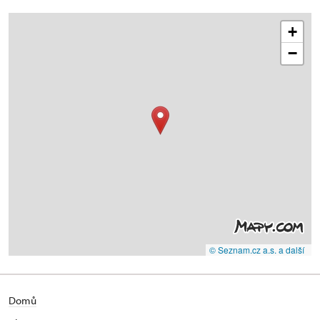
+
−
© Seznam.cz a.s. a další
Domů