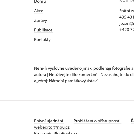
KONT
Domů
Akce
Státní 
435 43 
Zprávy
jezeri@
+420 7
Publikace
Kontakty
Není-li výslovně uvedeno jinak, podléhají fotografie a
autora | Neužívejte dílo komerčně | Nezasahujte do dí
a „zdroj: Národní památkový ústav“
Právní ujednání
Prohlášení o přístupnosti
Ř
webeditor@npu.cz
Provozuje BluePool s.r.o.