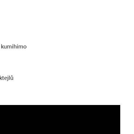
r kumihimo
ktejlů