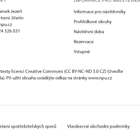
AKT
INFORMACE PRO NÁVŠTĚVNÍ
zámek Jezeří
Informace pro návštěvníky
Horní Jiřetín
Prohlídkové okruhy
npu.cz
24 326 031
Návštěvní doba
Rezervace
Vstupné
 texty
licenci Creative Commons
(CC BY-NC-ND 3.0 CZ) (Uveďte
la). Při užití obsahu uvádějte odkaz na stránky www.npu.cz
ešení spotřebitelských sporů
Všeobecné obchodní podmínky