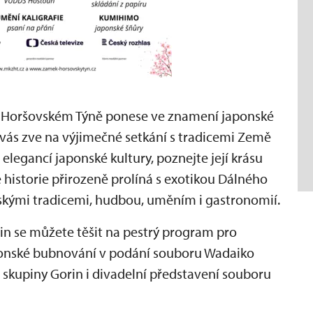
v Horšovském Týně ponese ve znamení japonské
vás zve na výjimečné setkání s tradicemi Země
 elegancí japonské kultury, poznejte její krásu
e historie přirozeně prolíná s exotikou Dálného
skými tradicemi, hudbou, uměním i gastronomií.
in se můžete těšit na pestrý program pro
ponské bubnování v podání souboru Wadaiko
 skupiny Gorin i divadelní představení souboru