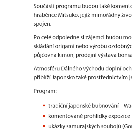
Součástí programu budou také komento
hraběnce Mitsuko, jejíž mimořádný živo
spojen.
Po celé odpoledne si zájemci budou moci
skládání origami nebo výrobu ozdobnýc
půjčovna kimon, prodejní výstava bonsaj
Atmosféru Dálného východu doplní ochu
přiblíží Japonsko také prostřednictvím j
Program:
tradiční japonské bubnování – Wa
komentované prohlídky expozice
ukázky samurajských soubojů (Gor