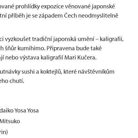
vané prohlídky expozice věnované japonské
tní příběh je se západem Čech neodmyslitelně
 vyzkoušet tradiční japonská umění – kaligrafii,
h šňůr kumihimo. Připravena bude také
í nebo výstava kaligrafií Mari Kučera.
tnávky sushi a koktejlů, které návštěvníkům
eho chutí.
daiko Yosa Yosa
 Mitsuko
in)