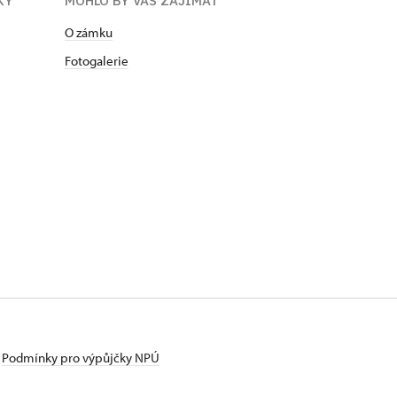
KY
MOHLO BY VÁS ZAJÍMAT
O zámku
Fotogalerie
Podmínky pro výpůjčky NPÚ