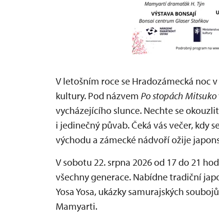
V letošním roce se Hradozámecká noc 
kultury. Pod názvem
Po stopách Mitsuko
vycházejícího slunce. Nechte se okouzlit
i jedinečný půvab. Čeká vás večer, kdy s
východu a zámecké nádvoří ožije japon
V sobotu 22. srpna 2026 od 17 do 21 hod
všechny generace. Nabídne tradiční ja
Yosa Yosa, ukázky samurajských soubojů
Mamyarti.