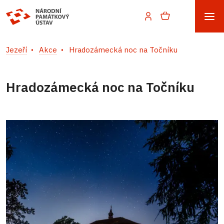
Jezeří
Akce
Hradozámecká noc na Točníku
Hradozámecká noc na Točníku