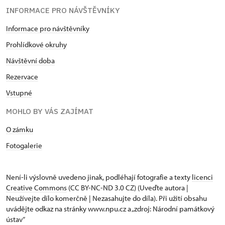
INFORMACE PRO NÁVŠTĚVNÍKY
Informace pro návštěvníky
Prohlídkové okruhy
Návštěvní doba
Rezervace
Vstupné
MOHLO BY VÁS ZAJÍMAT
O zámku
Fotogalerie
Není-li výslovně uvedeno jinak, podléhají fotografie a texty
licenci
Creative Commons
(CC BY-NC-ND 3.0 CZ) (Uveďte autora |
Neužívejte dílo komerčně | Nezasahujte do díla). Při užití obsahu
uvádějte odkaz na stránky www.npu.cz a „zdroj: Národní památkový
ústav“