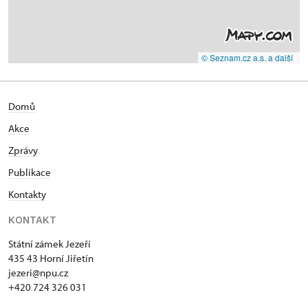
© Seznam.cz a.s. a další
Domů
Akce
Zprávy
Publikace
Kontakty
KONTAKT
Státní zámek Jezeří
435 43 Horní Jiřetín
jezeri@npu.cz
+420 724 326 031