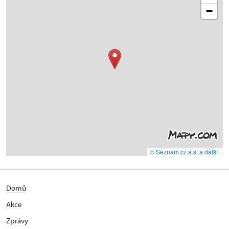
−
© Seznam.cz a.s. a další
Domů
Akce
Zprávy