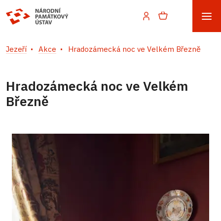
Jezeří
Akce
Hradozámecká noc ve Velkém Březně
Hradozámecká noc ve Velkém
Březně