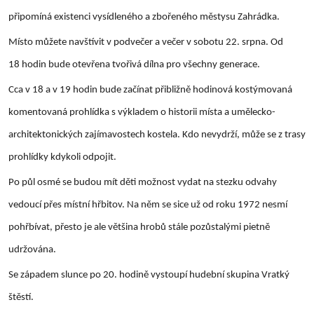
připomíná existenci vysídleného a zbořeného městysu Zahrádka.
Místo můžete navštívit v podvečer a večer v sobotu 22. srpna. Od
18 hodin bude otevřena tvořivá dílna pro všechny generace.
Cca v 18 a v 19 hodin bude začínat přibližně hodinová kostýmovaná
komentovaná prohlídka s výkladem o historii místa a umělecko-
architektonických zajímavostech kostela. Kdo nevydrží, může se z trasy
prohlídky kdykoli odpojit.
Po půl osmé se budou mít děti možnost vydat na stezku odvahy
vedoucí přes místní hřbitov. Na něm se sice už od roku 1972 nesmí
pohřbívat, přesto je ale většina hrobů stále pozůstalými pietně
udržována.
Se západem slunce po 20. hodině vystoupí hudební skupina Vratký
štěstí.