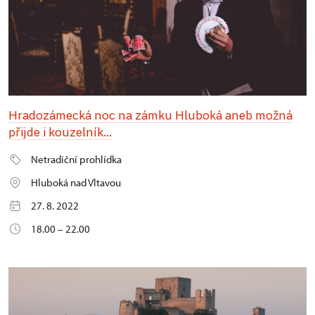
Hradozámecká noc na zámku Hluboká aneb možná
přijde i kouzelník...
Netradiční prohlídka
Hluboká nad Vltavou
27. 8. 2022
18.00 – 22.00