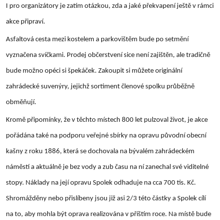
I pro organizátory je zatím otázkou, zda a jaké překvapení ještě v rámci
akce připraví.
Asfaltová cesta mezi kostelem a parkovištěm bude po setmění
vyznačena svíčkami. Prodej občerstvení sice není zajištěn, ale tradičně
bude možno opéci si špekáček. Zakoupit si můžete originální
zahrádecké suvenýry, jejichž sortiment členové spolku průběžně
obměňují.
Kromě připomínky, že v těchto místech 800 let pulzoval život, je akce
pořádána také na podporu veřejné sbírky na opravu původní obecní
kašny z roku 1886, která se dochovala na bývalém zahrádeckém
náměstí a aktuálně je bez vody a zub času na ní zanechal své viditelné
stopy. Náklady na její opravu Spolek odhaduje na cca 700 tis. Kč.
Shromážděny nebo přislíbeny jsou již asi 2/3 této částky a Spolek cílí
na to, aby mohla být oprava realizována v příštím roce. Na místě bude