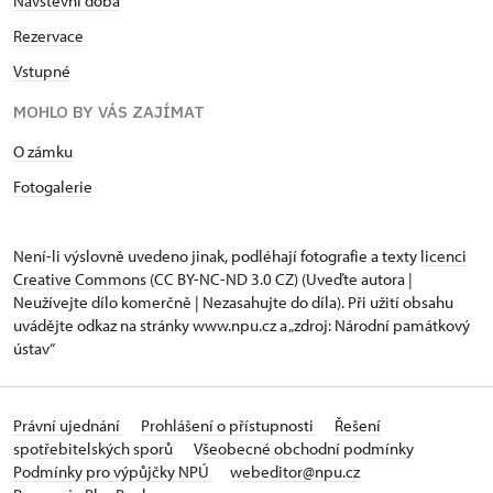
Návštěvní doba
Rezervace
Vstupné
MOHLO BY VÁS ZAJÍMAT
O zámku
Fotogalerie
Není-li výslovně uvedeno jinak, podléhají fotografie a texty
licenci
Creative Commons
(CC BY-NC-ND 3.0 CZ) (Uveďte autora |
Neužívejte dílo komerčně | Nezasahujte do díla). Při užití obsahu
uvádějte odkaz na stránky www.npu.cz a „zdroj: Národní památkový
ústav“
Právní ujednání
Prohlášení o přístupnosti
Řešení
spotřebitelských sporů
Všeobecné obchodní podmínky
Podmínky pro výpůjčky NPÚ
webeditor@npu.cz