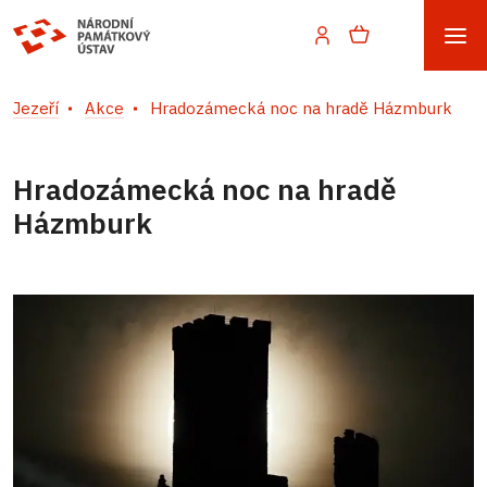
Jezeří
Akce
Hradozámecká noc na hradě Házmburk
Hradozámecká noc na hradě
Házmburk