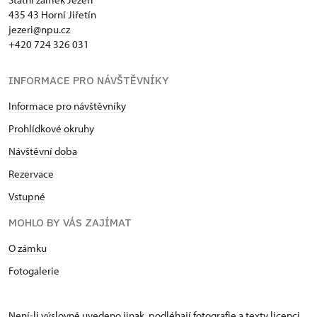
435 43 Horní Jiřetín
jezeri@npu.cz
+420 724 326 031
INFORMACE PRO NÁVŠTĚVNÍKY
Informace pro návštěvníky
Prohlídkové okruhy
Návštěvní doba
Rezervace
Vstupné
MOHLO BY VÁS ZAJÍMAT
O zámku
Fotogalerie
Není-li výslovně uvedeno jinak, podléhají fotografie a texty
licenci