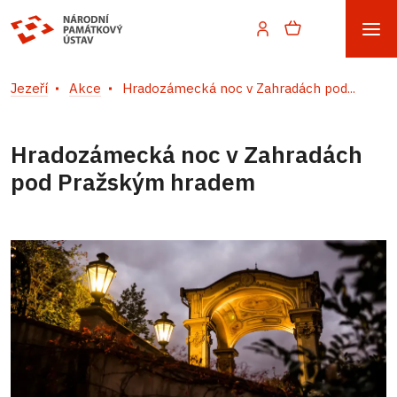
Jezeří
Akce
Hradozámecká noc v Zahradách pod...
Hradozámecká noc v Zahradách
pod Pražským hradem