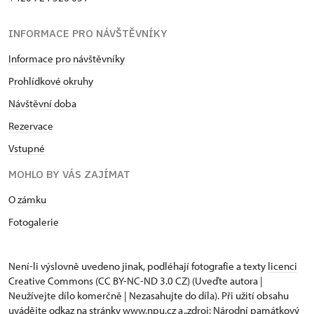
INFORMACE PRO NÁVŠTĚVNÍKY
Informace pro návštěvníky
Prohlídkové okruhy
Návštěvní doba
Rezervace
Vstupné
MOHLO BY VÁS ZAJÍMAT
O zámku
Fotogalerie
Není-li výslovně uvedeno jinak, podléhají fotografie a texty
licenci
Creative Commons
(CC BY-NC-ND 3.0 CZ) (Uveďte autora |
Neužívejte dílo komerčně | Nezasahujte do díla). Při užití obsahu
uvádějte odkaz na stránky www.npu.cz a „zdroj: Národní památkový