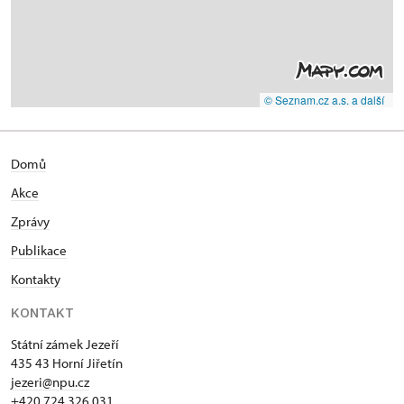
© Seznam.cz a.s. a další
Domů
Akce
Zprávy
Publikace
Kontakty
KONTAKT
Státní zámek Jezeří
435 43 Horní Jiřetín
jezeri@npu.cz
+420 724 326 031