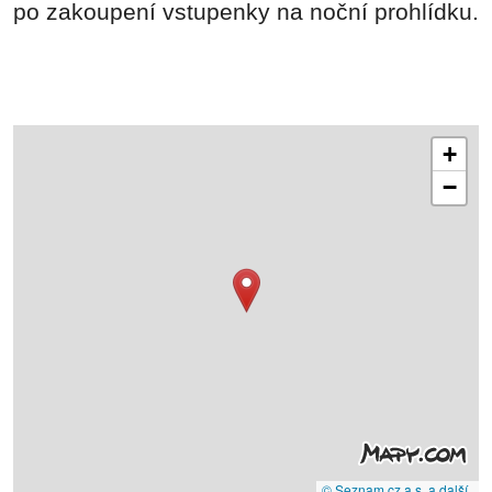
po zakoupení vstupenky na noční prohlídku.
+
−
© Seznam.cz a.s. a další