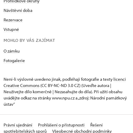
Prohlídkové okruhy
Návštěvní doba
Rezervace
Vstupné
MOHLO BY VÁS ZAJÍMAT
O zámku
Fotogalerie
Není-li výslovně uvedeno jinak, podléhají fotografie a texty
licenci
Creative Commons
(CC BY-NC-ND 3.0 CZ) (Uveďte autora |
Neužívejte dílo komerčně | Nezasahujte do díla). Při užití obsahu
uvádějte odkaz na stránky www.npu.cz a „zdroj: Národní památkový
ústav“
Právní ujednání
Prohlášení o přístupnosti
Řešení
spotřebitelských sporů
Všeobecné obchodní podmínky