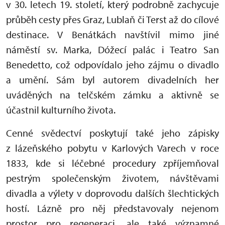
v 30. letech 19. století, který podrobně zachycuje
průběh cesty přes Graz, Lublaň či Terst až do cílové
destinace. V Benátkách navštívil mimo jiné
náměstí sv. Marka, Dóžecí palác i Teatro San
Benedetto, což odpovídalo jeho zájmu o divadlo
a umění. Sám byl autorem divadelních her
uváděných na telčském zámku a aktivně se
účastnil kulturního života.
Cenné svědectví poskytují také jeho zápisky
z lázeňského pobytu v Karlových Varech v roce
1833, kde si léčebné procedury zpříjemňoval
pestrým společenským životem, návštěvami
divadla a výlety v doprovodu dalších šlechtických
hostí. Lázně pro něj představovaly nejenom
prostor pro regeneraci, ale také významné