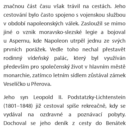
značnou část času však trávil na cestách. Jeho
cestování bylo často spojeno s vojenskou službou
v období napoleonských válek. Zasloužil se mimo
jiné o vznik moravsko-slezské legie a bojoval
u Aspernu, kde Napoleon utrpěl jednu ze svých
prvních porážek. Vedle toho nechal přestavět
rodinný vídeňský palác, který byl využíván
především pro společenský život v hlavním městě
monarchie, zatímco letním sídlem zůstával zámek
Veselíčko u Přerova.
Jeho syn Leopold II. Podstatzky-Lichtenstein
(1801–1848) již cestoval spíše rekreačně, kdy se
vydával na ozdravné a poznávací pobyty.
Dochoval se jeho deník z cesty do Benátek