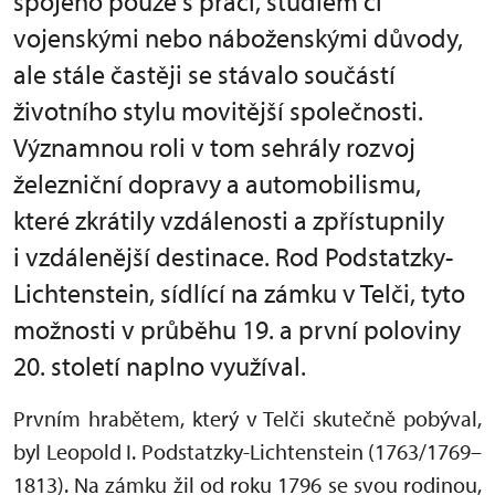
spojeno pouze s prací, studiem či
vojenskými nebo náboženskými důvody,
ale stále častěji se stávalo součástí
životního stylu movitější společnosti.
Významnou roli v tom sehrály rozvoj
železniční dopravy a automobilismu,
které zkrátily vzdálenosti a zpřístupnily
i vzdálenější destinace. Rod Podstatzky-
Lichtenstein, sídlící na zámku v Telči, tyto
možnosti v průběhu 19. a první poloviny
20. století naplno využíval.
Prvním hrabětem, který v Telči skutečně pobýval,
byl Leopold I. Podstatzky-Lichtenstein (1763/1769–
1813). Na zámku žil od roku 1796 se svou rodinou,