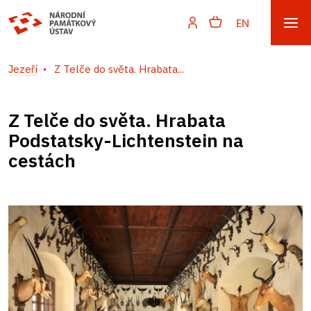
EN
Jezeří
Z Telče do světa. Hrabata...
Z Telče do světa. Hrabata
Podstatsky-Lichtenstein na
cestách