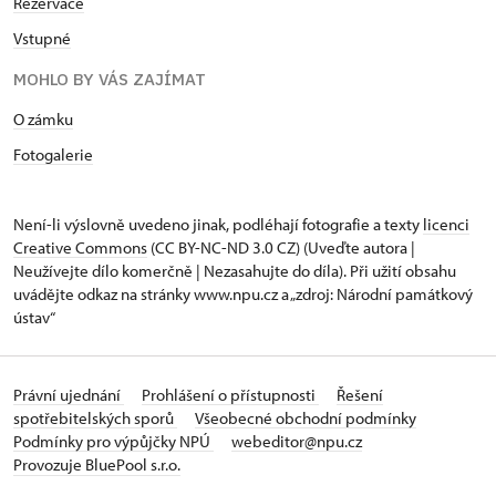
Rezervace
Vstupné
MOHLO BY VÁS ZAJÍMAT
O zámku
Fotogalerie
Není-li výslovně uvedeno jinak, podléhají fotografie a texty
licenci
Creative Commons
(CC BY-NC-ND 3.0 CZ) (Uveďte autora |
Neužívejte dílo komerčně | Nezasahujte do díla). Při užití obsahu
uvádějte odkaz na stránky www.npu.cz a „zdroj: Národní památkový
ústav“
Právní ujednání
Prohlášení o přístupnosti
Řešení
spotřebitelských sporů
Všeobecné obchodní podmínky
Podmínky pro výpůjčky NPÚ
webeditor@npu.cz
Provozuje BluePool s.r.o.