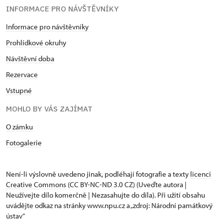
INFORMACE PRO NÁVŠTĚVNÍKY
Informace pro návštěvníky
Prohlídkové okruhy
Návštěvní doba
Rezervace
Vstupné
MOHLO BY VÁS ZAJÍMAT
O zámku
Fotogalerie
Není-li výslovně uvedeno jinak, podléhají fotografie a texty
licenci
Creative Commons
(CC BY-NC-ND 3.0 CZ) (Uveďte autora |
Neužívejte dílo komerčně | Nezasahujte do díla). Při užití obsahu
uvádějte odkaz na stránky www.npu.cz a „zdroj: Národní památkový
ústav“