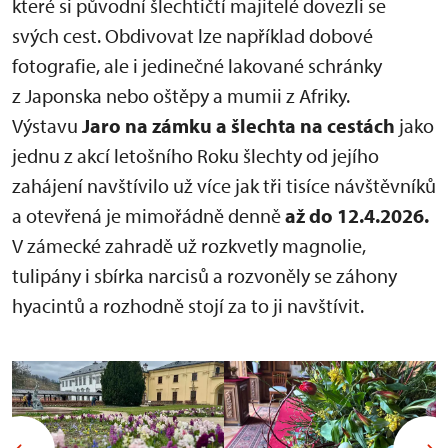
které si původní šlechtičtí majitelé dovezli se
svých cest. Obdivovat lze například dobové
fotografie, ale i jedinečné lakované schránky
z Japonska nebo oštěpy a mumii z Afriky.
Výstavu
Jaro na zámku a šlechta na cestách
jako
jednu z akcí letošního Roku šlechty od jejího
zahájení navštívilo už více jak tři tisíce návštěvníků
a otevřená je mimořádně denně
až do
12.4.2026.
V zámecké zahradě už rozkvetly magnolie,
tulipány i sbírka narcisů a rozvoněly se záhony
hyacintů a rozhodně stojí za to ji navštívit.