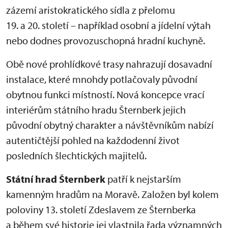
zázemí aristokratického sídla z přelomu
19. a 20. století – například osobní a jídelní výtah
nebo dodnes provozuschopná hradní kuchyně.
Obě nové prohlídkové trasy nahrazují dosavadní
instalace, které mnohdy potlačovaly původní
obytnou funkci místností. Nová koncepce vrací
interiérům státního hradu Šternberk jejich
původní obytný charakter a návštěvníkům nabízí
autentičtější pohled na každodenní život
posledních šlechtických majitelů.
Státní hrad Šternberk
patří k nejstarším
kamenným hradům na Moravě. Založen byl kolem
poloviny 13. století Zdeslavem ze Šternberka
a během své historie jej vlastnila řada významných