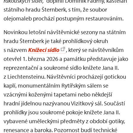
rakouských sídel,“
doplnil Dominik Fadrný, kastelán
státního hradu Šternberk, s tím, že soubor
olejomaleb prochází postupným restaurováním.
Novinkou letošní návštěvnické sezony na státním
hradu Šternberk je také prohlídkový okruh
s názvem
Knížecí sídlo
, který se návštěvníkům
otevřel 1. března 2026 a památku představuje jako
reprezentační a soukromé sídlo knížete Jana II.
z Liechtensteinu. Návštěvníci procházejí gotickou
kaplí, monumentálním Rytířským sálem se
vzácnými koženými tapetami nebo někdejší
hradní jídelnou nazývanou Vizitkový sál. Součástí
prohlídky jsou soukromé pokoje knížete Jana II.
vybavené uměleckými předměty z období gotiky,
renesance a baroka. Pozornost budí technické