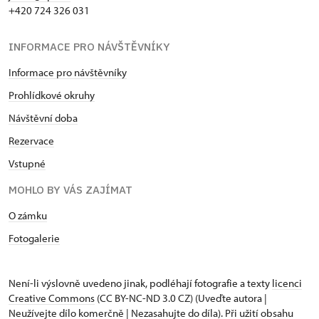
+420 724 326 031
INFORMACE PRO NÁVŠTĚVNÍKY
Informace pro návštěvníky
Prohlídkové okruhy
Návštěvní doba
Rezervace
Vstupné
MOHLO BY VÁS ZAJÍMAT
O zámku
Fotogalerie
Není-li výslovně uvedeno jinak, podléhají fotografie a texty
licenci
Creative Commons
(CC BY-NC-ND 3.0 CZ) (Uveďte autora |
Neužívejte dílo komerčně | Nezasahujte do díla). Při užití obsahu