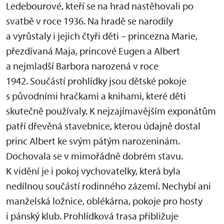
Ledebourové, kteří se na hrad nastěhovali po
svatbě v roce 1936. Na hradě se narodily
a vyrůstaly i jejich čtyři děti – princezna Marie,
přezdívaná Maja, princové Eugen a Albert
a nejmladší Barbora narozená v roce
1942. Součástí prohlídky jsou dětské pokoje
s původními hračkami a knihami, které děti
skutečně používaly. K nejzajímavějším exponátům
patří dřevěná stavebnice, kterou údajně dostal
princ Albert ke svým pátým narozeninám.
Dochovala se v mimořádně dobrém stavu.
K vidění je i pokoj vychovatelky, která byla
nedílnou součástí rodinného zázemí. Nechybí ani
manželská ložnice, oblékárna, pokoje pro hosty
i pánský klub. Prohlídková trasa přibližuje