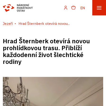
EN
Jezeří
Hrad Šternberk otevírá novou...
Hrad Šternberk otevírá novou
prohlídkovou trasu. Přiblíží
každodenní život šlechtické
rodiny