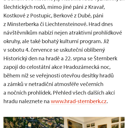
šlechtických rodů, mimo jiné páni z Kravař,
Kostkové z Postupic, Berkové z Dubé, páni
z Minsterberka či Liechtensteinové. Hrad dnes
návštěvníkům nabízí nejen atraktivní prohlídkové
okruhy, ale také bohatý kulturní program. Již
v sobotu 4. července se uskuteční oblíbený
Historický den na hradě a 22. srpna se Šternberk
zapojí do celostátní akce Hradozámecká noc,
během níž se veřejnosti otevřou desítky hradů
a zámků v netradiční atmosféře večerních
a nočních prohlídek. Přehled všech dalších akcí
hradu naleznete na
www.hrad-sternberk.cz
.