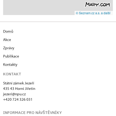
© Seznam.cz a.s. a další
Domů
Akce
Zprávy
Publikace
Kontakty
KONTAKT
Státní zámek Jezeří
435 43 Horní Jiřetín
jezeri@npu.cz
+420 724 326 031
INFORMACE PRO NÁVŠTĚVNÍKY