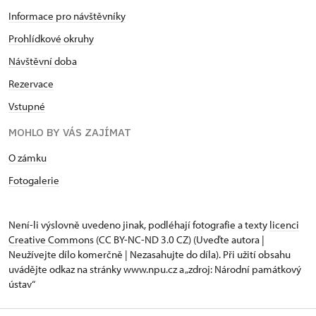
Informace pro návštěvníky
Prohlídkové okruhy
Návštěvní doba
Rezervace
Vstupné
MOHLO BY VÁS ZAJÍMAT
O zámku
Fotogalerie
Není-li výslovně uvedeno jinak, podléhají fotografie a texty
licenci
Creative Commons
(CC BY-NC-ND 3.0 CZ) (Uveďte autora |
Neužívejte dílo komerčně | Nezasahujte do díla). Při užití obsahu
uvádějte odkaz na stránky www.npu.cz a „zdroj: Národní památkový
ústav“