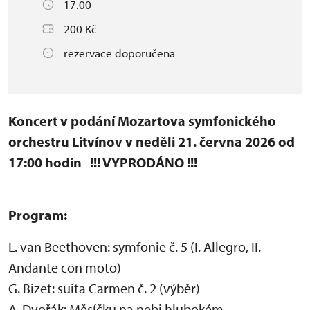
17.00
200 Kč
rezervace doporučena
Koncert v podání Mozartova symfonického
orchestru Litvínov
v neděli 21. června 2026 od
17:00 hodin
!!! VYPRODÁNO !!!
Program:
L. van Beethoven: symfonie č. 5 (I. Allegro, II.
Andante con moto)
G. Bizet: suita Carmen č. 2 (výběr)
A. Dvořák: Měsíčku na nebi hlubokém