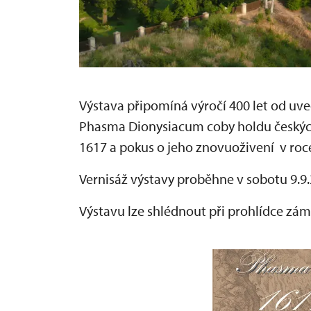
Výstava připomíná výročí 400 let od u
Phasma Dionysiacum coby holdu českých
1617 a pokus o jeho znovuoživení v roc
Vernisáž výstavy proběhne v sobotu 9.9.
Výstavu lze shlédnout při prohlídce zám