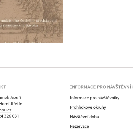
AKT
INFORMACE PRO NÁVŠTĚVNÍ
zámek Jezeří
Informace pro návštěvníky
Horní Jiřetín
Prohlídkové okruhy
npu.cz
24 326 031
Návštěvní doba
Rezervace