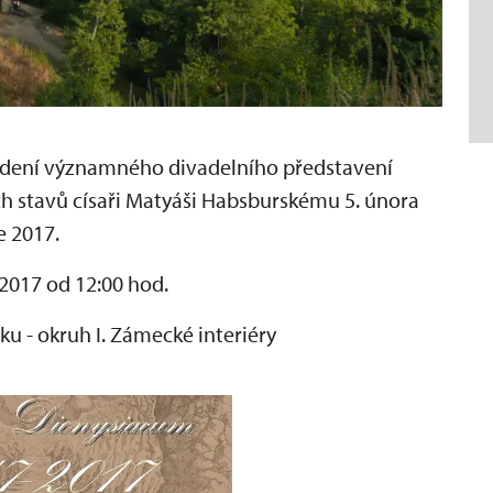
vedení významného divadelního představení
 stavů císaři Matyáši Habsburskému 5. února
e 2017.
2017 od 12:00 hod.
ku - okruh I. Zámecké interiéry