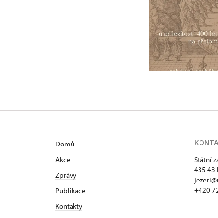
KONT
Domů
Akce
Státní 
435 43 
Zprávy
jezeri@
+420 7
Publikace
Kontakty