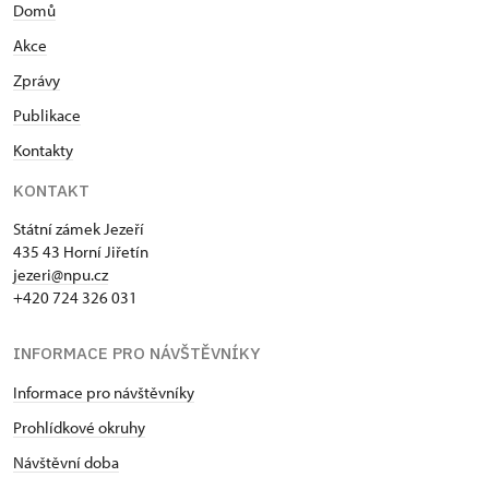
Domů
Akce
Zprávy
Publikace
Kontakty
KONTAKT
Státní zámek Jezeří
435 43 Horní Jiřetín
jezeri@npu.cz
+420 724 326 031
INFORMACE PRO NÁVŠTĚVNÍKY
Informace pro návštěvníky
Prohlídkové okruhy
Návštěvní doba