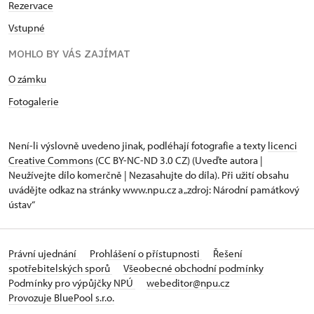
Rezervace
Vstupné
MOHLO BY VÁS ZAJÍMAT
O zámku
Fotogalerie
Není-li výslovně uvedeno jinak, podléhají fotografie a texty
licenci
Creative Commons
(CC BY-NC-ND 3.0 CZ) (Uveďte autora |
Neužívejte dílo komerčně | Nezasahujte do díla). Při užití obsahu
uvádějte odkaz na stránky www.npu.cz a „zdroj: Národní památkový
ústav“
Právní ujednání
Prohlášení o přístupnosti
Řešení
spotřebitelských sporů
Všeobecné obchodní podmínky
Podmínky pro výpůjčky NPÚ
webeditor@npu.cz
Provozuje BluePool s.r.o.